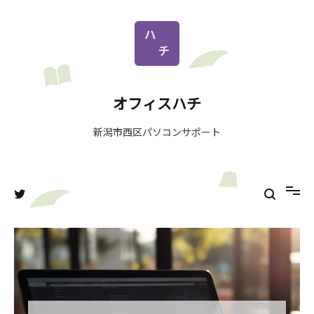
コ
ン
テ
ン
ツ
へ
オフィスハチ
ス
キ
新潟市西区パソコンサポート
ッ
プ