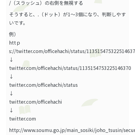
/（スラッシュ）の右側を無視する
そうすると、.（ドット）が1～3個になり、判断しやす
いです。
例）
httｐ
s://twitter.com/officehachi/status/11351547532251463
↓
twitter.com/officehachi/status/1135154753225146370
↓
twitter.com/officehachi/status
↓
twitter.com/officehachi
↓
twitter.com
http://www.soumu.go.jp/main_sosiki/joho_tsusin/secur