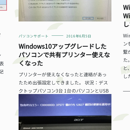
W
W
し
ド
W
パソコンサポート
2016年6月5日
ン
Windows10アップグレードした
繋
パソコンで共有プリンター使えな
ン
た
くなった
表
と
記
プリンターが使えなくなったと連絡があっ
した
！
たため出張設定してきました。 状況：デス
クトップパソコン3台 1台のパソコンとUSB
接続された古いプリンターを共有プリンタ
ーとしている。 ネットワークは、サーバー
機（プリンターに接続 […]