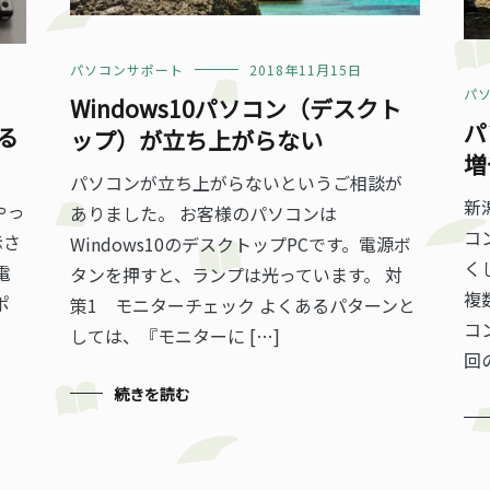
パソコンサポート
2018年11月15日
パ
Windows10パソコン（デスクト
パ
る
ップ）が立ち上がらない
増
パソコンが立ち上がらないというご相談が
新
やっ
ありました。 お客様のパソコンは
コ
示さ
Windows10のデスクトップPCです。電源ボ
く
電
タンを押すと、ランプは光っています。 対
複
ポ
策1 モニターチェック よくあるパターンと
コ
しては、『モニターに […]
回
続きを読む