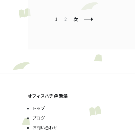
投
固
固
1
2
次
稿
定
定
ナ
ペ
ペ
ビ
ー
ー
ゲ
ジ
ジ
ー
シ
ョ
ン
オフィスハチ @ 新潟
トップ
ブログ
お問い合わせ