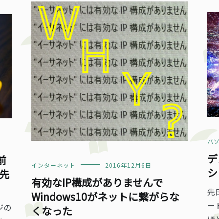
パ
デ
前
インターネット
2016年12月6日
シ
先
有効なIP構成がありませんで
先
Windows10がネットに繋がらな
ー
ジの
くなった
ほ