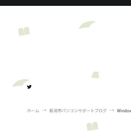
コ
ン
テ
ン
ツ
へ
ス
キ
ッ
プ
ホーム
新潟市パソコンサポートブログ
Windo