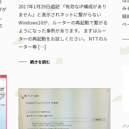
を
2017年1月29日追記 『有効なIP構成があり
み
ダが
ません』と表示されネットに繋がらない
録
し
Windows10が、ルーターの再起動で繋がる
ペ
と
ようになった事例があります。 まずはルー
ターの再起動をお試しください。 NTTのル
ーター等 […]
続きを読む
パ