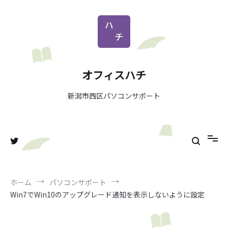
コ
ン
テ
ン
ツ
へ
オフィスハチ
ス
キ
新潟市西区パソコンサポート
ッ
プ
ホーム
パソコンサポート
Win7でWin10のアップグレード通知を表示しないように設定