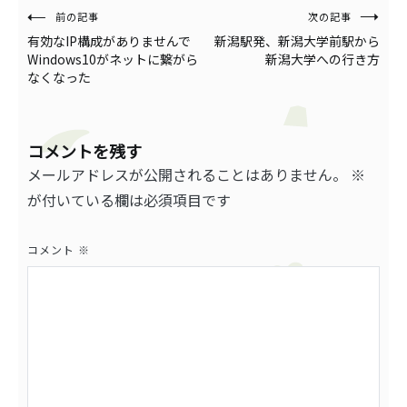
投
前の記事
次の記事
有効なIP構成がありませんで
新潟駅発、新潟大学前駅から
稿
Windows10がネットに繋がら
新潟大学への行き方
なくなった
ナ
ビ
ゲ
コメントを残す
メールアドレスが公開されることはありません。
※
ー
が付いている欄は必須項目です
シ
ョ
コメント
※
ン