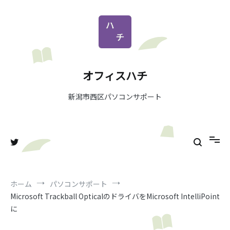
コ
ン
テ
ン
ツ
へ
オフィスハチ
ス
キ
新潟市西区パソコンサポート
ッ
プ
ホーム
パソコンサポート
Microsoft Trackball OpticalのドライバをMicrosoft IntelliPoint
に