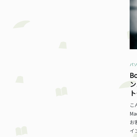
パ
B
ン
ト
こ
Ma
お
イ