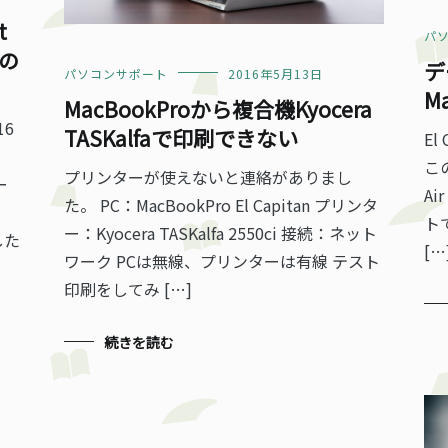
t
パ
の
デ
パソコンサポート
2016年5月13日
M
MacBookProから複合機Kyocera
16
TASKalfaで印刷できない
El
。
この
プリンターが使えないと連絡がありまし
ー
Ai
た。 PC：MacBookPro El Capitan プリンタ
ト
ー：Kyocera TASKalfa 2550ci 接続：ネット
した
[…
ワーク PCは無線、プリンターは有線 テスト
印刷をしてみ […]
続きを読む