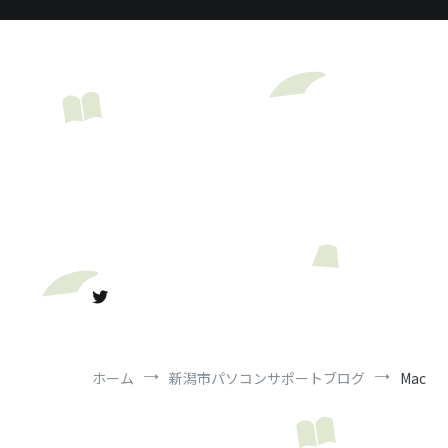
コ
ン
テ
ン
ツ
へ
ス
キ
ッ
プ
ホーム
新潟市パソコンサポートブログ
Mac