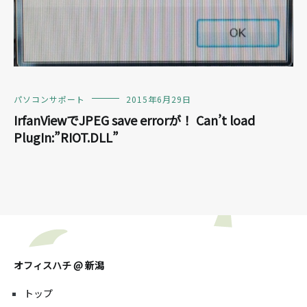
パソコンサポート
2015年6月29日
IrfanViewでJPEG save errorが！ Can’t load
PlugIn:”RIOT.DLL”
オフィスハチ @ 新潟
トップ