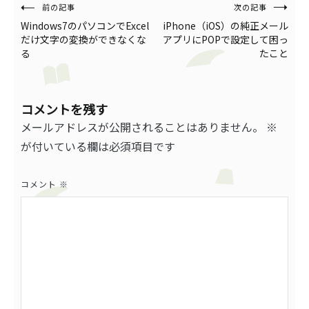
投
前の記事
次の記事
Windows7のパソコンでExcel
iPhone（iOS）の純正メール
稿
だけ文字の変換ができなくな
アプリにPOPで設定して困っ
る
たこと
ナ
ビ
ゲ
コメントを残す
メールアドレスが公開されることはありません。
※
ー
が付いている欄は必須項目です
シ
ョ
コメント
※
ン