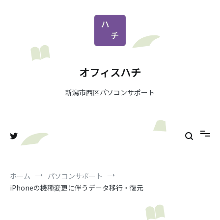
コ
ン
テ
ン
ツ
へ
オフィスハチ
ス
キ
新潟市西区パソコンサポート
ッ
プ
ホーム
パソコンサポート
iPhoneの機種変更に伴うデータ移行・復元