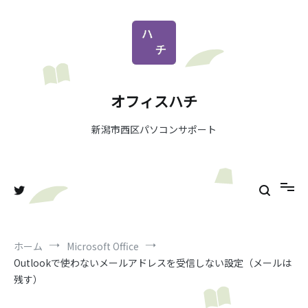
コ
ン
テ
ン
ツ
へ
オフィスハチ
ス
キ
新潟市西区パソコンサポート
ッ
プ
ホーム
Microsoft Office
Outlookで使わないメールアドレスを受信しない設定（メールは
残す）