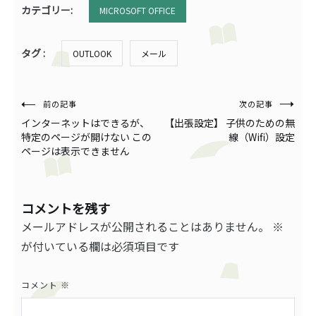
カテゴリー:
MICROSOFT OFFICE
タグ :
OUTLOOK
メール
投
前の記事
次の記事
インターネットはできるが、
【出張設定】 子供のための無
稿
特定のページが開けない この
線（Wifi）設定
ページは表示できません
ナ
ビ
ゲ
コメントを残す
メールアドレスが公開されることはありません。
※
ー
が付いている欄は必須項目です
シ
ョ
コメント
※
ン