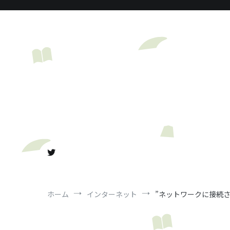
コ
ン
テ
ン
ツ
へ
ス
キ
ッ
プ
ホーム
インターネット
”ネットワークに接続