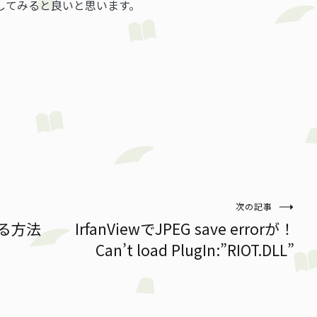
してみると良いと思います。
次の記事
する方法
IrfanViewでJPEG save errorが！
Can’t load PlugIn:”RIOT.DLL”