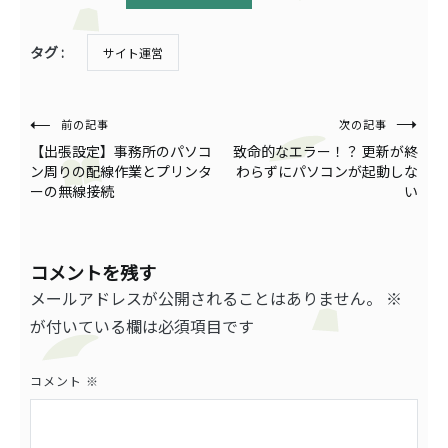
タグ :
サイト運営
投
前の記事
次の記事
【出張設定】事務所のパソコ
致命的なエラー！？ 更新が終
稿
ン周りの配線作業とプリンタ
わらずにパソコンが起動しな
ーの無線接続
い
ナ
ビ
ゲ
コメントを残す
メールアドレスが公開されることはありません。
※
ー
が付いている欄は必須項目です
シ
ョ
コメント
※
ン