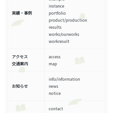
instance
実績・事例
portfolio
product/production
results
works/ourworks
workresult
アクセス
access
交通案内
map
info/information
お知らせ
news
notice
contact